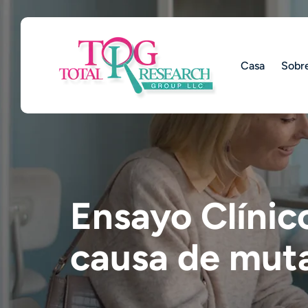
Skip
to
main
content
Casa
Sobr
Ensayo Clínic
causa de mut