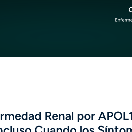
Enferme
fermedad Renal por APOL
ncluso Cuando los Sínto