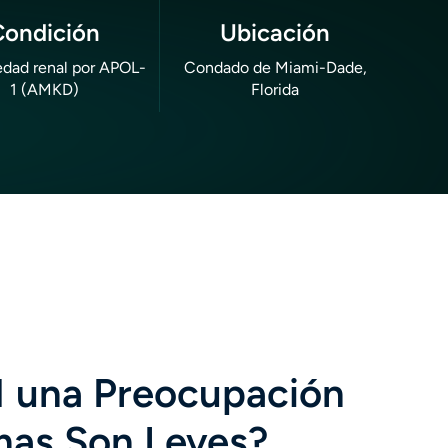
Condición
Ubicación
dad renal por APOL-
Condado de Miami-Dade,
1 (AMKD)
Florida
1 una Preocupación
mas Son Leves?