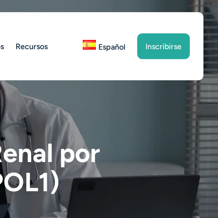
os
Recursos
Inscribirse
Español
enal por
POL1)