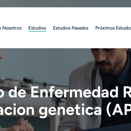
e Nosotros
Estudios
Estudios Pasados
Próximos Estudi
o de Enfermedad R
acion genetica (A