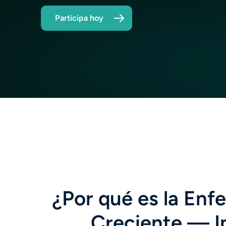
Participa hoy
¿Por qué es la En
Creciente — I